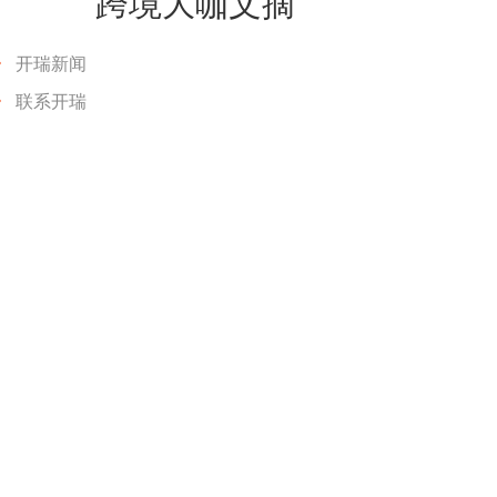
跨境大咖文摘
开瑞新闻
联系开瑞