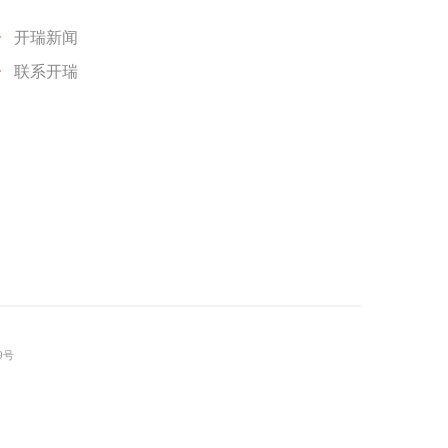
开瑞新闻
联系开瑞
9号