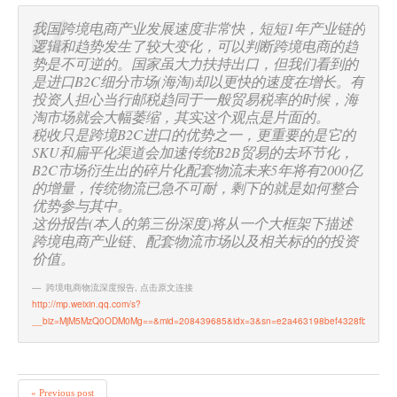
我国跨境电商产业发展速度非常快，短短1年产业链的
逻辑和趋势发生了较大变化，可以判断跨境电商的趋
势是不可逆的。国家虽大力扶持出口，但我们看到的
是进口B2C细分市场(海淘)却以更快的速度在增长。有
投资人担心当行邮税趋同于一般贸易税率的时候，海
淘市场就会大幅萎缩，其实这个观点是片面的。
税收只是跨境B2C进口的优势之一，更重要的是它的
SKU和扁平化渠道会加速传统B2B贸易的去环节化，
B2C市场衍生出的碎片化配套物流未来5年将有2000亿
的增量，传统物流已急不可耐，剩下的就是如何整合
优势参与其中。
这份报告(本人的第三份深度)将从一个大框架下描述
跨境电商产业链、配套物流市场以及相关标的的投资
价值。
跨境电商物流深度报告
,
点击原文连接
http://mp.weixin.qq.com/s?
__biz=MjM5MzQ0ODM0Mg==&mid=208439685&idx=3&sn=e2a463198bef4328fb3b2801
« Previous post